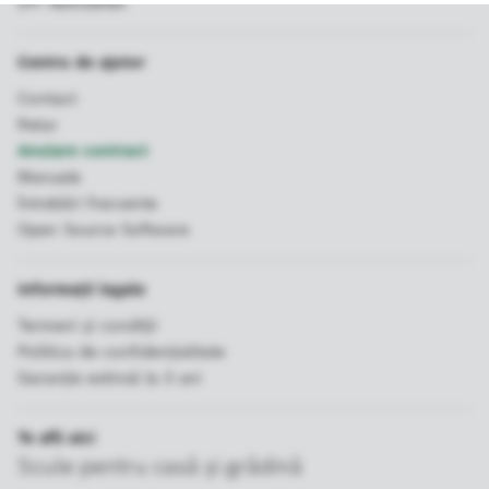
DIY Newsletter
Centru de ajutor
Contact
Retur
Anulare contract
Manuale
Întrebări frecvente
Open Source Software
Informații legale
Termeni și condiții
Politica de confidenţialitate
Garanție extinsă la 3 ani
Te afli aici
Scule pentru casă şi grădină