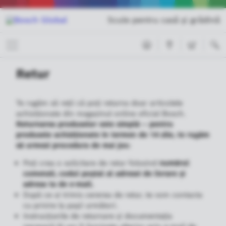
Scule pentru casă şi grădină
Retur
Te rugăm să reții că poți returna doar articolele
achiziționate din magazinul online oficial Bosch.
Returnarea produselor este simplă – pentru
produsele achiziționate în termen de 14 zile, te rugăm
să urmezi procedura de mai jos:
Poți crea o solicitare de retur folosind
numărul
comenzii, codul poștal al adresei de livrare și
adresa ta de e-mail.
După ce ai trimis cererea de retur, te vom contacta
cu privire la pașii următori.
Instrucțiunile de returnare și documentația