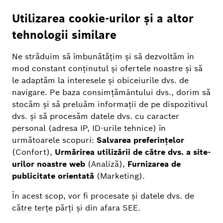
Telefon:
+ 4021 405 7652*
(*Tarifele apelurilor pot varia în funcție de furnizor. Te
rugăm să verifici cu operatorul tău. Program: Luni –
Vineri, între 09:00 și 18:00)
Email:
shop@ro.bosch.com
Pentru mai multe informații, te rugăm să
faci clic aici.
Retur
Dacă ai cumpărat din magazinul online oficial
Bosch, te rog să introduci numărul comenzii, codul
poștal al adresei de livrare, adresa de email și să
dai click pe „Trimite” ca să începi procesul de retur.
Număr comandă
*