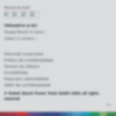
Metode de plată
Vizitează-ne şi aici
Grupul Bosch în lume
Joburi şi cariere
Informații corporative
Politica de confidenţialitate
Termeni de utilizare
Accesibilitate
Raportare vulnerabilitate
Setări de confidenţialitate
© Robert Bosch Power Tools GmbH 2020, all rights
reserved