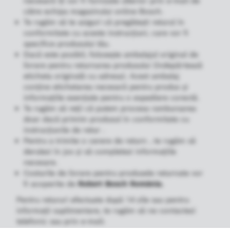
necesară îți vor fi furnizate ulterior prin e-mail de
către echipa magazinului online Bosch.
Te rugăm să te asiguri că pregătești returul în
conformitate cu aceste instrucțiuni, care vor fi
specifice produsului tău.
Dacă este posibil, folosește ambalajul original de
livrare pentru returnarea produsului (îndepărtează
eticheta originală cu adresa). Acest ambalaj
conține etichetarea necesară pentru produs și
informațiile esențiale pentru o expediere corectă.
Te rugăm să reții că putem procesa rambursarea
doar dacă primim produsul în conformitate cu
instrucțiunile de retur .
Pentru a trimite o cerere de return , te rugăm să
derulezi în jos și să completezi informațiile
necesare.
Costurile de livrare pentru produsele returnate vor
fi acoperite de
Robert Bosch România.
Pentru retururi efectuate după 14 zile sau pentru
informații suplimentare, te rugăm să ne contactezi
telefonic sau prin e-mail: