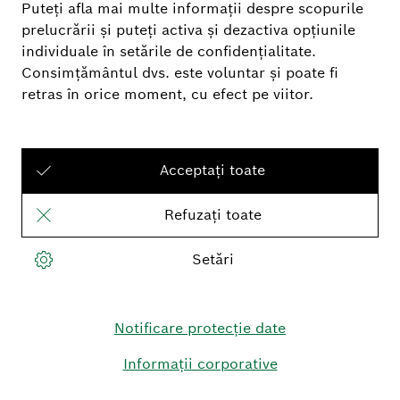
Cod poștal
*
E-mail
*
Trimite
Regulamentul complet privind retururile poate fi
consultat
aici.
Urmăriţi-ne